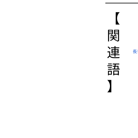
【​
関
連
長
語
】