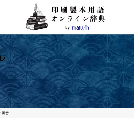
ん
>
濁音