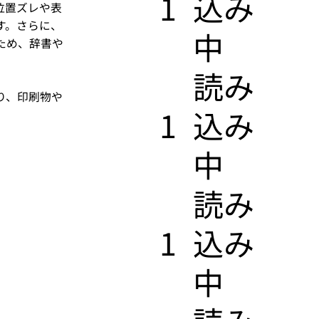
1
込み
位置ズレや表
す。さらに、
中
ため、辞書や
​読み
り、印刷物や
1
込み
中
​読み
1
込み
中