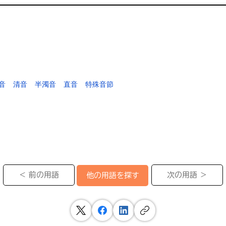
音
清音
半濁音
直音
特殊音節
＜ 前の用語
次の用語 ＞
他の用語を探す