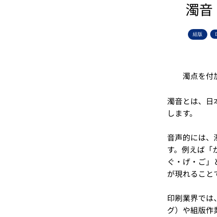
濁音
組版
濁点を付
濁音とは、日
します。
音声的には、
す。例えば「
ぐ・げ・ご」
が現れること
印刷業界では
グ）や組版作