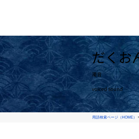
だくお
濁音
voiced sound
用語検索ページ（HOME）