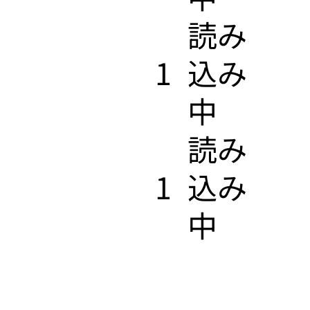
​読み
1
込み
中
​読み
1
込み
中