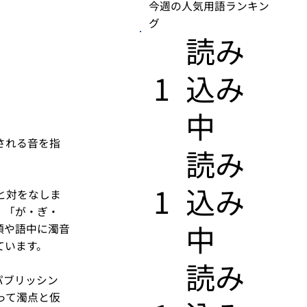
今週の人気用語ランキン
グ
​読み
1
込み
中
される音を指
​読み
1
込み
と対をなしま
、「が・ぎ・
中
頭や語中に濁音
ています。
​読み
パブリッシン
って濁点と仮