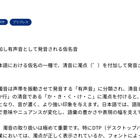
DTP
プリプレス
加し有声音として発音される仮名音
本語における仮名の一種で、清音に濁点（゛）を付加して発音
濁音は声帯を振動させて発音する「有声音」に分類され、清音
か行」の清音である「か・き・く・け・こ」に濁点を付けると
となり、音が濃く、より強い印象を与えます。日本語では、語
で意味やニュアンスが変化し、語彙の豊かさや表現の幅を支え
、濁音の取り扱いは極めて重要です。特にDTP（デスクトップ
業においては、濁点が正しく表示されているか、フォントによ