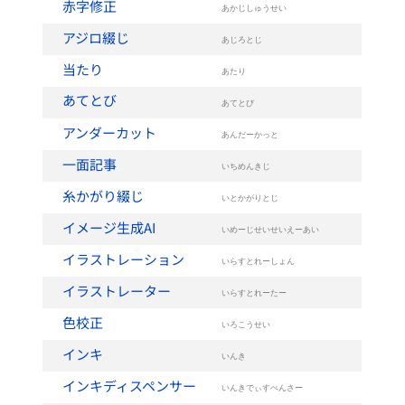
赤字修正
あかじしゅうせい
アジロ綴じ
あじろとじ
当たり
あたり
あてとび
あてとび
アンダーカット
あんだーかっと
一面記事
いちめんきじ
糸かがり綴じ
いとかがりとじ
イメージ生成AI
いめーじせいせいえーあい
イラストレーション
いらすとれーしょん
イラストレーター
いらすとれーたー
色校正
いろこうせい
インキ
いんき
インキディスペンサー
いんきでぃすぺんさー