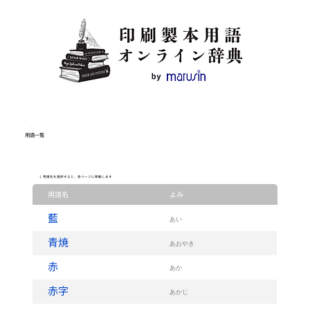
用語一覧
↓ 用語名を選択すると、各ページに移動します
用語名
よみ
藍
あい
青焼
あおやき
赤
あか
赤字
あかじ