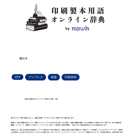
罫引き
DTP
プリプレス
組版
印刷技術
紙面に罫線を引きレイアウトを整える作業・工程
罫引きとは、印刷や製本において、紙面に罫線（けいせん）を引く作業やその工程を指します。
罫線は、文章や画像を区切ったり、整然としたレイアウトを作るために用いられる線で、通常は横線や縦線、または枠線などが使われます。罫引きは、特に文書作成、
書籍、パンフレット、雑誌などで見られ、レイアウトの一部として視覚的に内容を整理し、読みやすさや美的感覚を向上させる役割を担います。
具体的には、罫引きは印刷の前段階でレイアウト設計を行う際に使用され、紙面に適切な位置に罫線を引く作業です。この作業は、デジタルデザインツールや、伝統的
な手作業による方法で行われます。デジタルでの罫引きは、DTP（デスクトップパブリッシング）ソフトウェアで簡単に行える一方、手作業の場合は、定規や罫引き用