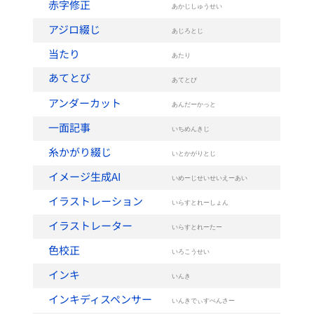
赤字修正
あかじしゅうせい
アジロ綴じ
あじろとじ
当たり
あたり
あてとび
あてとび
アンダーカット
あんだーかっと
一面記事
いちめんきじ
糸かがり綴じ
いとかがりとじ
イメージ生成AI
いめーじせいせいえーあい
イラストレーション
いらすとれーしょん
イラストレーター
いらすとれーたー
色校正
いろこうせい
インキ
いんき
インキディスペンサー
いんきでぃすぺんさー