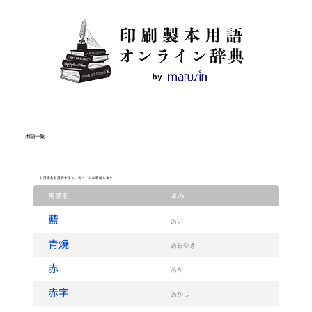
用語一覧
↓ 用語名を選択すると、各ページに移動します
用語名
よみ
藍
あい
青焼
あおやき
赤
あか
赤字
あかじ