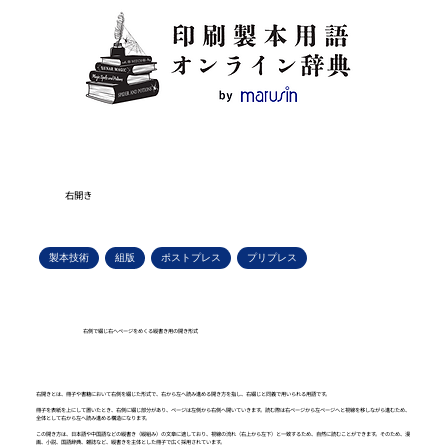
右開き
製本技術
組版
ポストプレス
プリプレス
右側で綴じ右へページをめくる縦書き用の開き形式
右開きとは、冊子や書籍において右側を綴じた形式で、右から左へ読み進める開き方を指し、右綴じと同義で用いられる用語です。
冊子を表紙を上にして置いたとき、右側に綴じ部分があり、ページは左側から右側へ開いていきます。読む際は右ページから左ページへと視線を移しながら進むため、
全体として右から左へ読み進める構造になります。
この開き方は、日本語や中国語などの縦書き（縦組み）の文章に適しており、視線の流れ（右上から左下）と一致するため、自然に読むことができます。そのため、漫
画、小説、国語辞典、雑誌など、縦書きを主体とした冊子で広く採用されています。