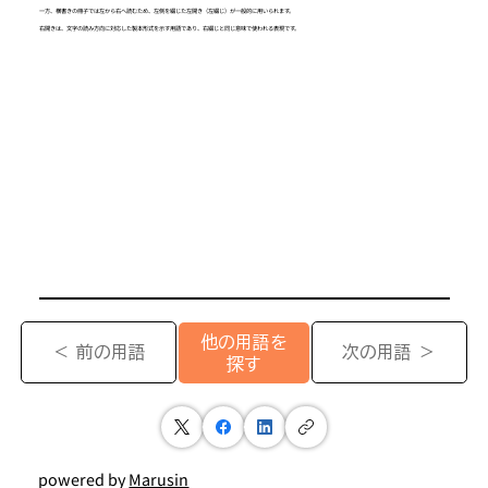
一方、横書きの冊子では左から右へ読むため、左側を綴じた左開き（左綴じ）が一般的に用いられます。
右開きは、文字の読み方向に対応した製本形式を示す用語であり、右綴じと同じ意味で使われる表現です。
他の用語を
＜ 前の用語
次の用語 ＞
探す
powered by
Marusin