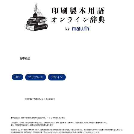
亀甲括弧
DTP
プリプレス
デザイン
和文で補足や強調に用いる〔〕形の括弧記号
亀甲括弧とは、和文で使用される特殊な括弧記号で、「〔〕」の形をしています。
この括弧は、文章中で特定の情報を補足したり、注釈を示したりする際に使われることが多く、内容を強調しながら文章全体の整理を助けます。
また、視覚的な特徴により、読者に注目を促す効果もあります。
欧文では「[]」が一般的に使用されますが、亀甲括弧は日本独自の組版文化の中で発展してきた記号であり、その伝統的なデザインが文書に特有の印象を与えます。公
的な文書や教科書、案内板など、形式的な文章で見られることが多く、和文特有の装飾性を活かした表現としても活用されています。