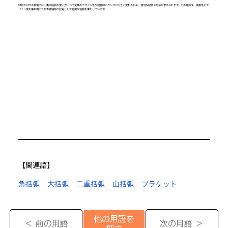
印刷やDTPの現場では、亀甲括弧の使い方一つで文章のデザイン性や視覚的バランスが大きく変わるため、適切な配置や用法が求められます。この括弧は、実用性とデ
ザイン性を兼ね備えた日本語特有の記号として重要な役割を果たしています。
【​関連語】
角括弧
大括弧
二重括弧
山括弧
ブラケット
他の用語を
＜ 前の用語
次の用語 ＞