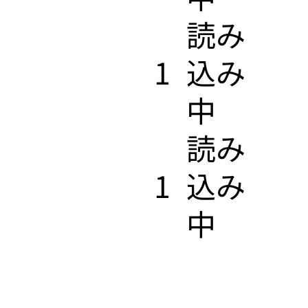
​読み
1
込み
中
​読み
1
込み
中