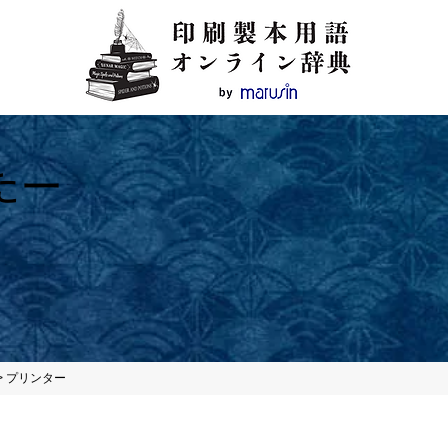
たー
>
プリンター