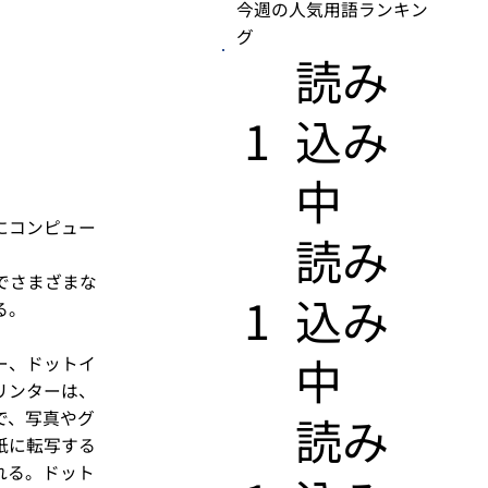
今週の人気用語ランキン
グ
​読み
1
込み
中
にコンピュー
​読み
でさまざまな
1
込み
る。
中
ー、ドットイ
リンターは、
で、写真やグ
​読み
紙に転写する
れる。ドット