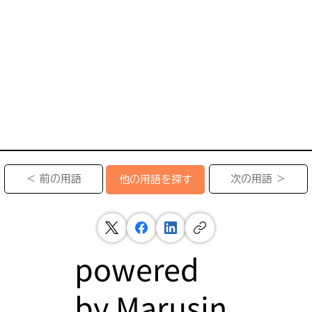
＜ 前の用語
次の用語 ＞
他の用語を探す
powered
by
Marusin