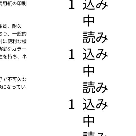
1
込み
続用紙の印刷
中
品質、耐久
​読み
おり、一般的
刷に便利な機
1
込み
精密なカラー
性を持ち、ネ
中
野で不可欠な
​読み
能になってい
1
込み
中