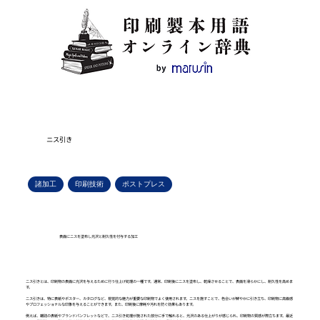
ニス引き
諸加工
印刷技術
ポストプレス
表面にニスを塗布し光沢と耐久性を付与する加工
ニス引きとは、印刷物の表面に光沢を与えるために行う仕上げ処理の一種です。通常、印刷後にニスを塗布し、乾燥させることで、表面を滑らかにし、耐久性を高めま
す。
ニス引きは、特に表紙やポスター、カタログなど、視覚的な魅力が重要な印刷物でよく使用されます。ニスを施すことで、色合いが鮮やかに引き立ち、印刷物に高級感
やプロフェッショナルな印象を与えることができます。また、印刷後に摩耗や汚れを防ぐ効果もあります。
例えば、雑誌の表紙やブランドパンフレットなどで、ニス引き処理が施された部分に手で触れると、光沢のある仕上がりが感じられ、印刷物の質感が際立ちます。最近