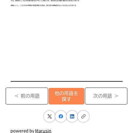
では、局所的にニス引きを施す部分をデザインに取り入れ、部分的な光沢感を演出する手法も人気です。
結論として、ニス引きは印刷物の視覚的魅力を高め、耐久性や高級感を向上させる仕上げ方法です。
他の用語を
＜ 前の用語
次の用語 ＞
探す
powered by
Marusin