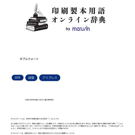
ダブルクォート
DTP
組版
プリプレス
引用や文字列を囲むための二重引用符記号
ダブルクオートとは、文字列や言葉を囲むための記号「"」のことです。
主に文章やプログラミングで、特定の言葉やフレーズを強調したり、引用を示したりするために使用されます。例えば、文章内で誰かの言葉を引用する際に「"こんに
ちは"」のように使います。また、プログラミング言語では、文字列を定義するためにダブルクオートが使用されることが一般的です。例えば、「"Hello, World!"」の
ように、文字列を囲むことで、コンピュータにその部分を文字列として認識させます。
ダブルクオートは、言葉を区別したり、特定の意味を持たせたりするための重要なツールです。