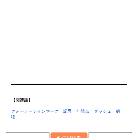
【​関連語】
クォーテーションマーク
記号
句読点
ダッシュ
約
物