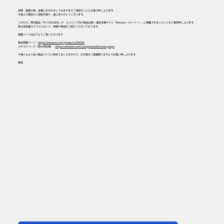
拝啓 盛夏の候、皆様におかれましてはますますご清栄のこととお喜び申し上げます。
平素より格別のご高配を賜り、誠にありがとうございます。
このたび、弊社製品「HY-CHECKER」が、エンジニア向け製品比較・選定支援サイト「Metoree（メトリー）」に掲載されましたことをご報告申し上げます。
厚み測定器カテゴリにおいて、特徴や用途をご紹介いただいております。
掲載ページは以下よりご覧いただけます
製品掲載ページ：
https://metoree.com/products/394996
カテゴリページ（厚み測定器）：
https://metoree.com/categories/thickness-gauge
今後ともより良い製品づくりに努めてまいりますので、引き続きご愛顧賜りますようお願い申し上げます。
敬具