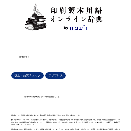
責任校了
校正・品質チェック
プリプレス
最終承認を印刷所が責任を持って行う委任型校了工程
責任校了とは、印刷物の校正作業において、最終確認と承認を印刷所が責任を持って行う工程を指します。
通常の校了では、クライアントが最終確認を行いますが、責任校了では、時間短縮や効率化のために確認作業を印刷所に委ねます。この際、印刷所が誤字脱字やレイア
ウトのずれ、色の再現性などを徹底的にチェックし、問題がないと判断した上で本刷りに進みます。例えば、修正箇所がほぼないカタログやチラシの制作で、納期が迫
る場合に採用されることが多いです。
責任校了は効率的な進行を可能にしますが、下版後の修正が難しいため、クライアント側で事前に内容を十分確認することが重要です。信頼性の高い印刷所との協力が