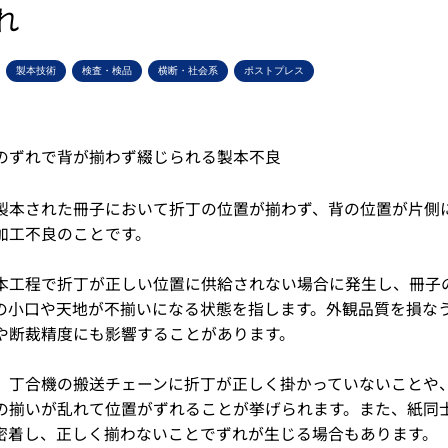
れ
製本技術
検査・検品
横断・社会系
ポストプレス
のずれで背が揃わず綴じられる製本不良
製本された冊子において折丁の位置が揃わず、背の位置が片側
加工不良のことです。
本工程で折丁が正しい位置に供給されない場合に発生し、冊子
の小口や天地が不揃いになる状態を指します。外観品質を損な
や断裁精度にも影響することがあります。
、丁合機の搬送チェーンに折丁が正しく掛かっていないことや
の揃いが乱れて位置がずれることが挙げられます。また、紙同
密着し、正しく揃わないことでずれが生じる場合もあります。