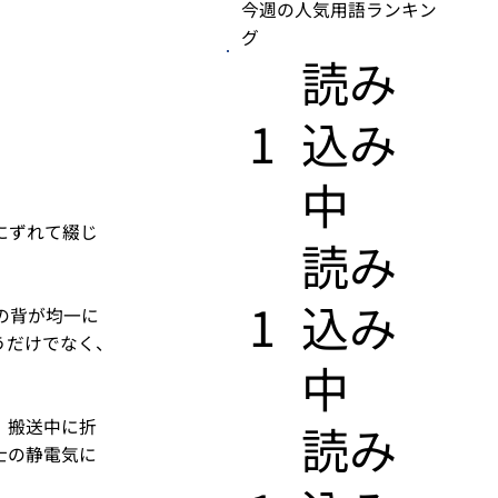
今週の人気用語ランキン
グ
​読み
1
込み
中
にずれて綴じ
​読み
1
込み
の背が均一に
うだけでなく、
中
、搬送中に折
​読み
士の静電気に