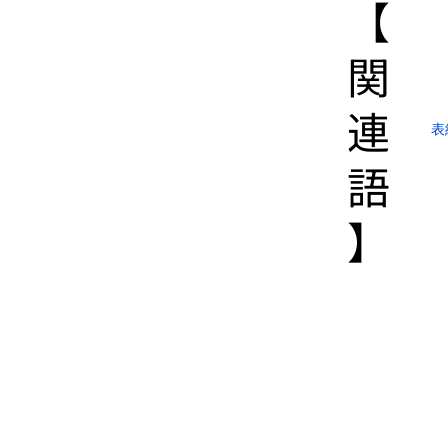
【​
関
連
表
語
】