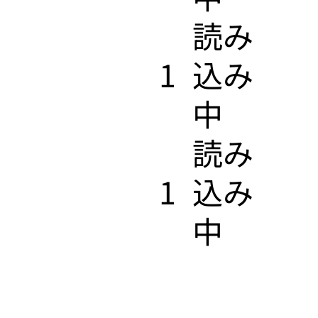
​読み
1
込み
中
​読み
1
込み
中