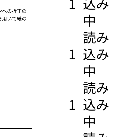
1
込み
ンへの折丁の
中
を用いて紙の
​読み
1
込み
中
​読み
1
込み
中