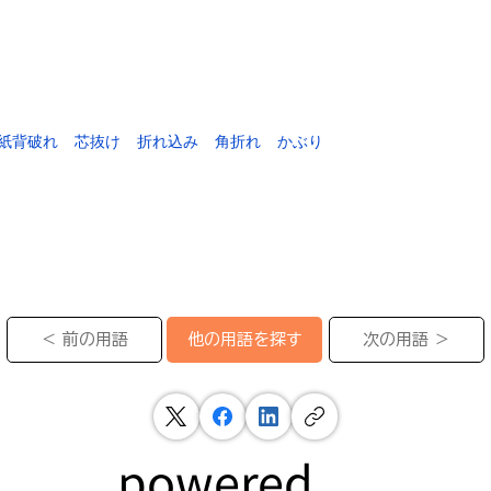
紙背破れ
芯抜け
折れ込み
角折れ
かぶり
＜ 前の用語
次の用語 ＞
他の用語を探す
powered