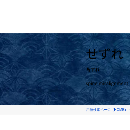
せずれ
背ずれ
spine misalignment
用語検索ページ（HOME）