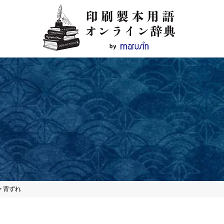
>
背ずれ