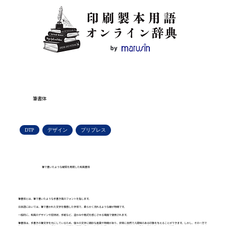
筆書体
DTP
デザイン
プリプレス
筆で書いたような線質を再現した和風書体
筆書体とは、筆で書いたような手書き風のフォントを指します。
日本語においては、筆で書かれた文字を模倣した字体で、柔らかく流れるような線が特徴です。
一般的に、和風のデザインや招待状、手紙など、温かみや格式を感じさせる場面で使用されます。
筆書体は、手書きの筆文字を元にしているため、個々の文字に微妙な差異や特徴があり、非常に自然で人間味のある印象を与えることができます。しかし、その一方で