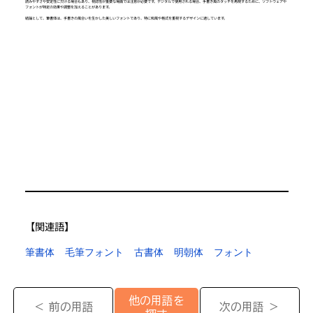
読みやすさや安定性に欠ける場合もあり、視認性が重要な場面では注意が必要です。デジタルで使用される場合、手書き風のタッチを再現するために、ソフトウェアや
フォントが特定の効果や調整を加えることがあります。
結論として、筆書体は、手書きの風合いを生かした美しいフォントであり、特に和風や格式を重視するデザインに適しています。
【​関連語】
筆書体
毛筆フォント
古書体
明朝体
フォント
他の用語を
＜ 前の用語
次の用語 ＞