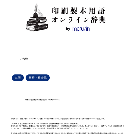
広告枠
出版
横断・社会系
媒体に広告掲載のため割り当てられた表示スペース
広告枠とは、新聞、雑誌、ウェブサイト、看板、その他の媒体において、広告を掲載するために割り当てられた特定のスペースを指します。
この枠は、広告主が商品やサービス、イベント情報などを読者や消費者に伝えるために利用されます。
広告枠の大きさや配置は、媒体によってさまざまで、新聞や雑誌ではページ内の特定の箇所に設けられたり、ウェブサイトではバナー広告やサイドバーに配置されたり
します。また、広告枠の料金は、その大きさや位置、媒体の影響力（発行部数や閲覧数）などによって決まります。
広告枠は、広告主が消費者にアプローチするための重要な手段であるだけでなく、媒体にとっても主要な収益源です。効果的な広告枠の利用は、広告主のメッセージを