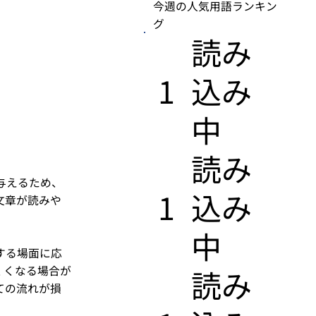
今週の人気用語ランキン
グ
​読み
1
込み
中
​読み
与えるため、
1
込み
文章が読みや
中
する場面に応
くくなる場合が
​読み
ての流れが損