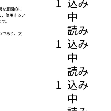
1
込み
間を意図的に
中
た、使用するフ
ます。
​読み
つであり、文
1
込み
中
​読み
1
込み
中