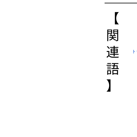
【​
関
連
ト
語
】