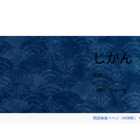
じかん
字間
Letter Spacing
用語検索ページ（HOME）