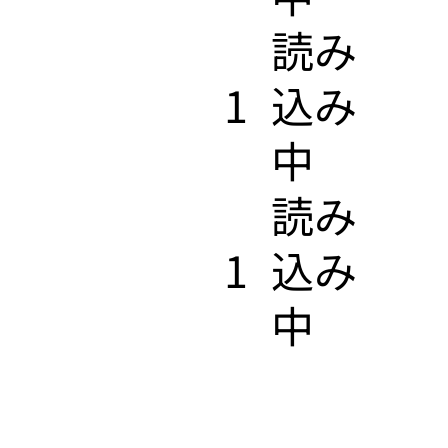
​読み
1
込み
中
​読み
1
込み
中