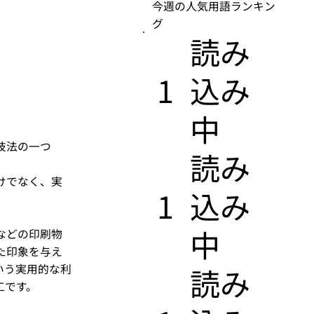
今週の人気用語ランキン
グ
​読み
1
込み
中
技法の一つ
​読み
けでなく、実
1
込み
中
などの印刷物
た印象を与え
いう実用的な利
​読み
工です。