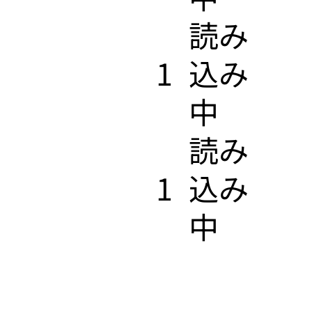
​読み
1
込み
中
​読み
1
込み
中