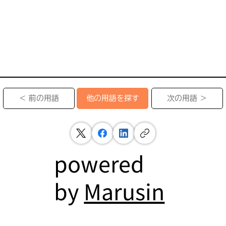
＜ 前の用語
次の用語 ＞
他の用語を探す
powered
by
Marusin