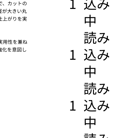
1
込み
で、カットの
径が大きい丸
中
仕上がりを実
​読み
実用性を兼ね
1
込み
強化を意図し
中
​読み
1
込み
中