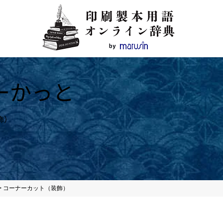
ーかっと
飾）
>
コーナーカット（装飾）