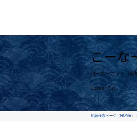
こーな
コーナーカット（装
Corner Cut
用語検索ページ（HOME）