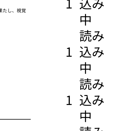
1
込み
果たし、視覚
中
​読み
1
込み
中
​読み
1
込み
中