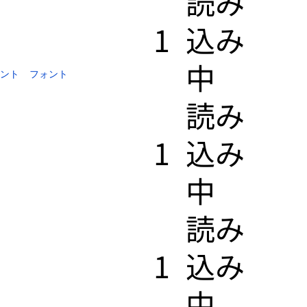
​読み
1
込み
中
ォント
フォント
​読み
1
込み
中
​読み
1
込み
中