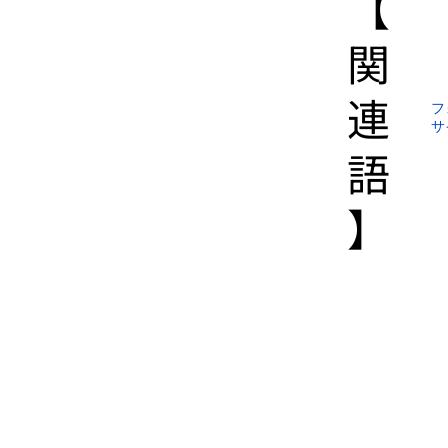
【​
関
連
フ
サ
語
】