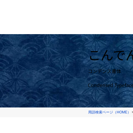
こんで
コンデンス書体
Condensed Typefac
用語検索ページ（HOME）