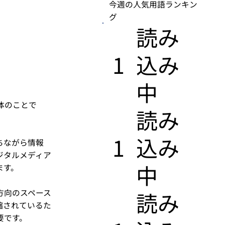
今週の人気用語ランキン
グ
​読み
1
込み
中
体のことで
​読み
1
込み
ちながら情報
ジタルメディア
中
ます。
方向のスペース
​読み
縮されているた
要です。