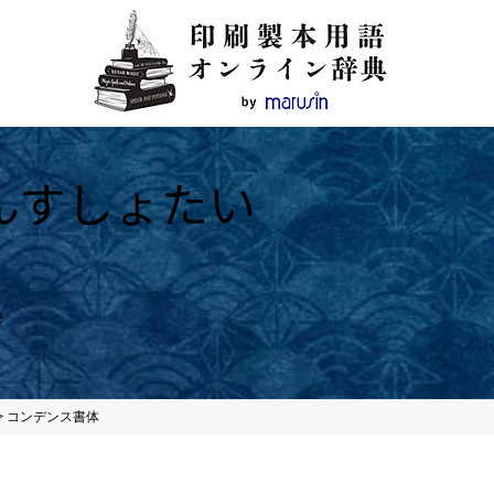
んすしょたい
e
>
コンデンス書体