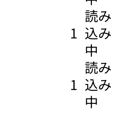
​読み
1
込み
中
​読み
1
込み
中