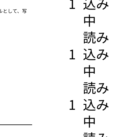
1
込み
ルとして、写
中
​読み
1
込み
中
​読み
1
込み
中