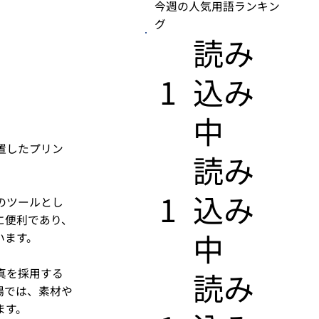
今週の人気用語ランキン
グ
​読み
1
込み
中
置したプリン
​読み
1
込み
のツールとし
に便利であり、
中
います。
真を採用する
​読み
場では、素材や
ます。