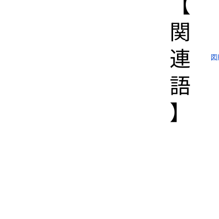
【​
関
連
図
語
】