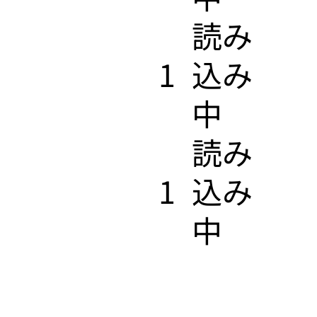
​読み
1
込み
中
​読み
1
込み
中