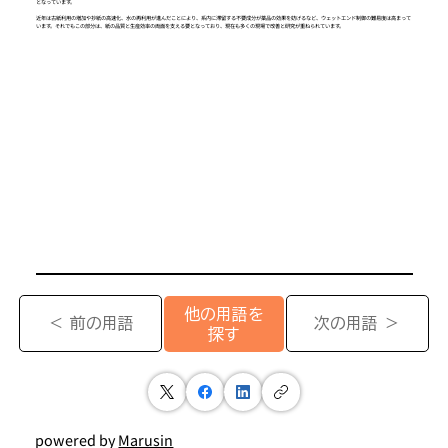
となっています。
近年は古紙利用の増加や抄紙の高速化、水の再利用が進んだことにより、系内に滞留する不要成分が薬品の効果を妨げるなど、ウェットエンド制御の難易度は高まって
います。それでもこの部分は、紙の品質と生産効率の両面を支える要となっており、現在も多くの現場で改善と研究が重ねられています。
他の用語を
＜ 前の用語
次の用語 ＞
探す
powered by
Marusin