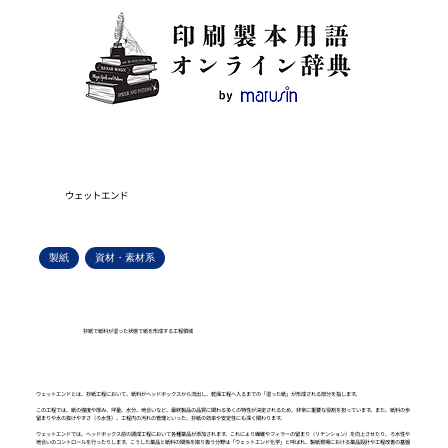
ウェットエンド
製紙
資材・素材系
抄紙で紙料が湿った状態で紙を形成する工程領域
ウェットエンドとは、抄紙工程において、紙料がヘッドボックスから流出し、乾燥工程へ入るまでの「湿った紙」が形成される部分を指します。
この工程では、紙の強度や厚み、坪量、水分、地合いなど、最終製品の品質に関わる多くの特性が決定されるため、非常に重要な役割を担っています。また、紙料の歩
留まりや水の抜けやすさ（ろ水性）、工程内の汚れの管理といった、抄紙の効率や安定性にも深く関わります。
ウェットエンドでは、ヘッドボックス前の調成工程において各種薬品が添加されます。これにより繊維やフィラーの留まり（リテンション）を向上させたり、ろ水性や
地合いのコントロールを行ったりします。こうした薬品と紙料の関係を取り扱う分野は「ウェットエンド化学」と呼ばれ、製紙現場における薬品設計や工程改善の基盤