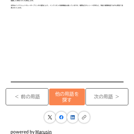
配置した多色リボンも存在します。
近年はインクジェットやレーザープリンタの普及により、インクリボンの使用機会は減っていますが、帳票出力やレシート印字など、特定の業務用途では今も現役で活
用されています。
他の用語を
＜ 前の用語
次の用語 ＞
探す
powered by
Marusin