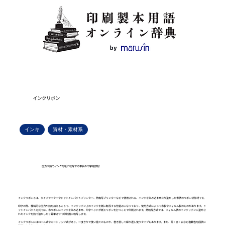
インクリボン
インキ
資材・素材系
圧力や熱でインクを紙に転写する帯状の印字用部材
インクリボンとは、タイプライターやドットインパクトプリンター、熱転写プリンターなどで使用される、インクを染み込ませたり塗布した帯状のリボン状部材です。
印字の際、機械的な圧力や熱を加えることで、インクリボン上のインクを紙に転写する仕組みになっており、使用方式によって布製やフィルム製のものがあります。ド
ットインパクト方式では、布リボンにインクを染み込ませ、印字ヘッドが紙とリボンを打つことで印刷されます。熱転写方式では、フィルム状のインクリボンに塗布さ
れたインクを熱で溶かしたり昇華させて印刷面に転写します。
インクリボンにはロール式やカートリッジ式があり、一度きりで使い捨てのものや、巻き戻して繰り返し使うタイプもあります。また、黒・赤・白など複数色を段状に