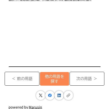
面損を防ぐことで、印刷工程の効率化と品質向上が実現し、コストの抑制にも寄与します。そのため、継続的な点検と適切な対策が欠かせない要素です。
他の用語を
＜ 前の用語
次の用語 ＞
探す
powered by
Marusin