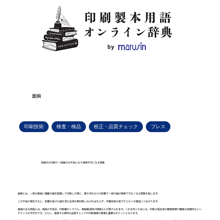
面損
印刷技術
検査・検品
校正・品質チェック
プレス
多面付け印刷で一部面のみ不良となり使用不可になる現象
面損とは、一枚の刷版に複数の面を配置して印刷した際に、傷や汚れなどの影響で一部の面が使用できなくなる現象を指します。
この不良が発生すると、影響を受けた面を含む全体を再印刷しなければならず、作業効率の低下やコストの増加につながります。
面損の主な原因には、刷版の不具合、印刷機のトラブル、用紙搬送時の問題などが挙げられます。これを防ぐためには、印刷工程全体の精度管理や機械の定期的なメン
テナンスが不可欠です。さらに、使用する資材の品質チェックや印刷環境の管理も重要なポイントとなります。