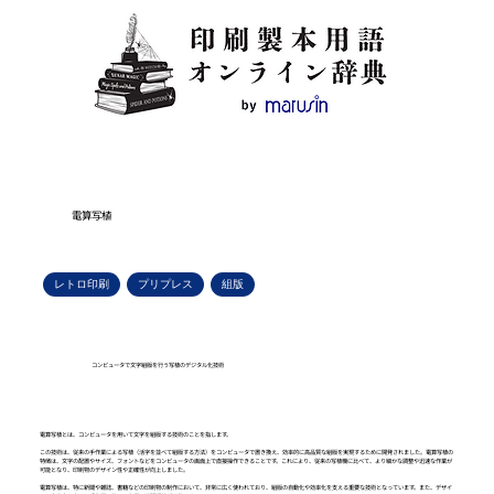
電算写植
レトロ印刷
プリプレス
組版
コンピュータで文字組版を行う写植のデジタル化技術
電算写植とは、コンピュータを用いて文字を組版する技術のことを指します。
この技術は、従来の手作業による写植（活字を並べて組版する方法）をコンピュータで置き換え、効率的に高品質な組版を実現するために開発されました。電算写植の
特徴は、文字の配置やサイズ、フォントなどをコンピュータの画面上で直接操作できることです。これにより、従来の写植機に比べて、より細かな調整や迅速な作業が
可能となり、印刷物のデザイン性や正確性が向上しました。
電算写植は、特に新聞や雑誌、書籍などの印刷物の制作において、非常に広く使われており、組版の自動化や効率化を支える重要な技術となっています。また、デザイ