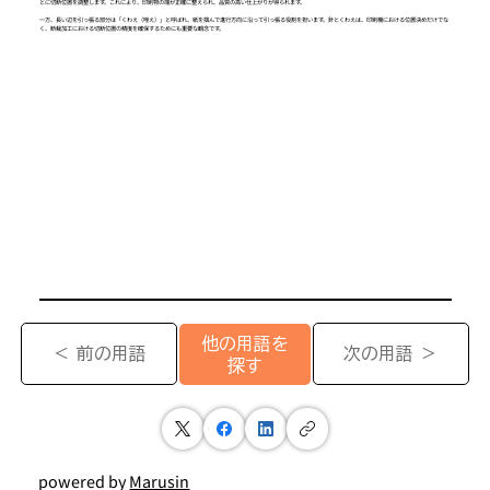
とに切断位置を調整します。これにより、印刷物の端が正確に整えられ、品質の高い仕上がりが得られます。
一方、長い辺を引っ張る部分は「くわえ（咥え）」と呼ばれ、紙を掴んで進行方向に沿って引っ張る役割を担います。針とくわえは、印刷機における位置決めだけでな
く、断裁加工における切断位置の精度を確保するためにも重要な観念です。
他の用語を
＜ 前の用語
次の用語 ＞
探す
powered by
Marusin