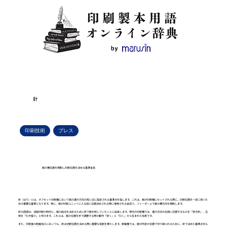
針
印刷技術
プレス
紙の横位置を規制し印刷位置を決める基準金具
針（はり）とは、オフセット印刷機において紙の進行方向の短い辺に設定される基準点を指します。これは、紙が印刷機にセットされる際に、印刷位置を一定に保つた
めの重要な基準となります。特に、紙が印刷ユニットに入る前に位置決めされる際に使用される金具で、フィーダー上で紙の横方向を規制します。
針の語源は、活版印刷の時代に、紙の起点を決めるために針で紙を刺していたことに由来します。現代の印刷機では、進行方向の右側に位置するものを「突き針」、左
側を「引き張り」と呼びます。これらは、紙の位置を手で調整する際の動作「突く」と「引く」から生まれた名称です。
また、印刷後の断裁加工においても、針は切断位置を決める際に重要な役割を果たします。断裁機では、紙が所定の位置で切り取られるために、針で決めた基準点をも