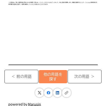
この技法は、特に大量生産が求められる印刷物（例えば、パッケージやラベルなど）において、高い効率を発揮します。複版を使用することで、フィルムの再利用や印
刷作業の効率化を図り、品質を維持しつつコストを抑えることができます。
他の用語を
＜ 前の用語
次の用語 ＞
探す
powered by
Marusin