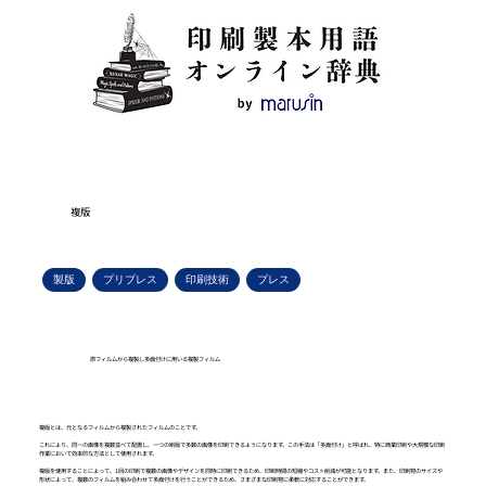
複版
製版
プリプレス
印刷技術
プレス
原フィルムから複製し多面付けに用いる複製フィルム
複版とは、元となるフィルムから複製されたフィルムのことです。
これにより、同一の画像を複数並べて配置し、一つの刷版で多数の画像を印刷できるようになります。この手法は「多面付け」と呼ばれ、特に商業印刷や大規模な印刷
作業において効率的な方法として使用されます。
複版を使用することによって、1回の印刷で複数の画像やデザインを同時に印刷できるため、印刷時間の短縮やコスト削減が可能となります。また、印刷物のサイズや
形状によって、複数のフィルムを組み合わせて多面付けを行うことができるため、さまざまな印刷物に柔軟に対応することができます。