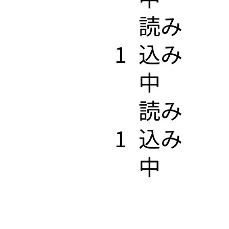
​読み
1
込み
中
​読み
1
込み
中