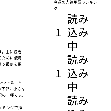
今週の人気用語ランキン
グ
​読み
1
込み
中
す。主に読者
​読み
るために使用
補う役割を果
1
込み
中
をつけること
の下部に小さな
釈の一種です。
​読み
イミングで挿