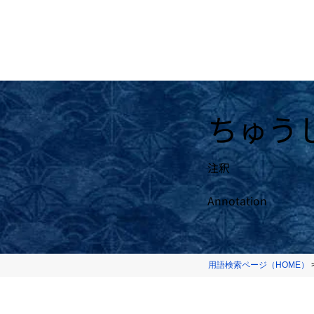
ちゅう
注釈
Annotation
用語検索ページ（HOME）