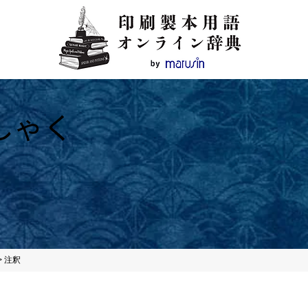
しゃく
>
注釈