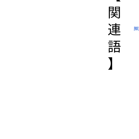
関
連
脚
語
】