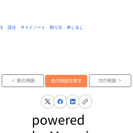
注
語注
サイドノート
割り注
米じるし
＜ 前の用語
次の用語 ＞
他の用語を探す
powered