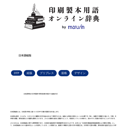
日本語組版
DTP
組版
プリプレス
規格
デザイン
日本語特有の文字配置や禁則処理を規定する組版方式
日本語組版とは、日本語の特性に基づいた文字や文書の配置方法を指します。
日本語は漢字、ひらがな、カタカナの三種類の文字を組み合わせて表現するため、組版には特有の技術とルールが必要です。特に、縦書きや横書きの違いや、行間、文
字間の調整、禁則処理などが重要な要素となります。これらの要素を適切に調整することで、視覚的にバランスが取れた、読みやすい文書を作成することができます。
JIS X 4051は、日本語組版に関する標準規格であり、日本語の組版技術や配置基準を定めたものです。正式には「日本語文書組版用紙面配置および書体の規格」とし
て、日本語組版における基本的なルールを提供しています。この規格では、縦書きや横書きの際の文字の配置方法、文字間や行間の調整、禁則処理の適用方法などが詳