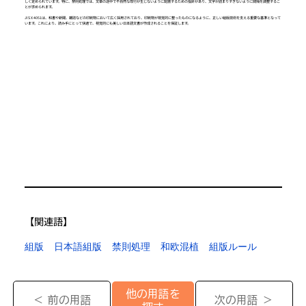
しく定められています。特に、禁則処理では、文章の途中で不自然な改行が生じないように配置するための指針があり、文字が詰まりすぎないように間隔を調整するこ
とが求められます。
JIS X 4051は、和書や新聞、雑誌などの印刷物において広く採用されており、印刷物が視覚的に整ったものになるように、正しい組版技術を支える重要な基準となって
います。これにより、読み手にとって快適で、視覚的にも美しい日本語文書が作成されることを保証します。
【​関連語】
組版
日本語組版
禁則処理
和欧混植
組版ルール
他の用語を
＜ 前の用語
次の用語 ＞