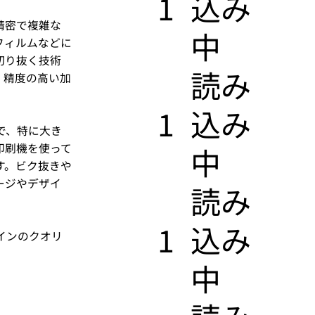
1
込み
精密で複雑な
中
フィルムなどに
切り抜く技術
​読み
、精度の高い加
1
込み
で、特に大き
印刷機を使って
中
す。ビク抜きや
ージやデザイ
​読み
1
込み
インのクオリ
中