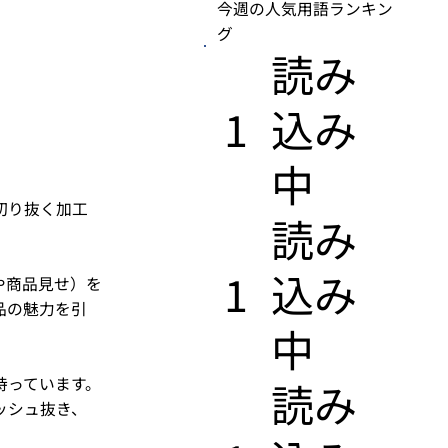
今週の人気用語ランキン
グ
​読み
1
込み
中
切り抜く加工
​読み
1
込み
や商品見せ）を
品の魅力を引
中
持っています。
​読み
ッシュ抜き、