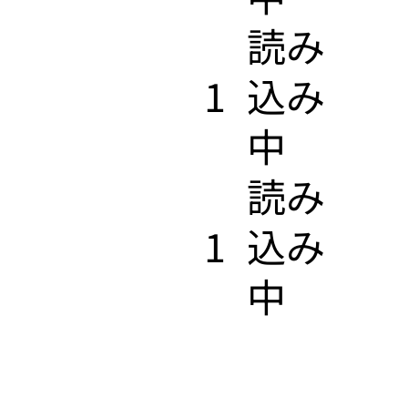
​読み
1
込み
中
​読み
1
込み
中