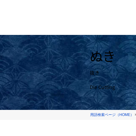
ぬき
抜き
Die Cutting
用語検索ページ（HOME）