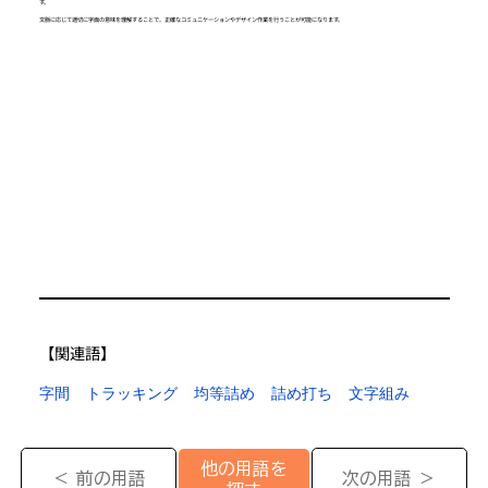
す。
文脈に応じて適切に字面の意味を理解することで、正確なコミュニケーションやデザイン作業を行うことが可能になります。
【​関連語】
字間
トラッキング
均等詰め
詰め打ち
文字組み
他の用語を
＜ 前の用語
次の用語 ＞