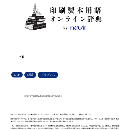
字面
DTP
組版
プリプレス
活字面や印字領域を指し見え方に影響する文字の占有部分
字面とは、活字に彫られている字の表面、またはそれらによって印刷された文字の領域を示す言葉として使われてきました。
現在でもDTPやデザイン、タイポグラフィの現場で使用されており、字面の大きさや形状の調整は文字間の見え方や全体的なレイアウトに大きく影響を与えます。特に
タイポグラフィでは、字面の調整が文字の可読性やデザイン性を左右する重要な要素となります。
一方、一般的な用法として、「漢字などの見た感じ」や「文字配列の見た目の感じ」を指す場合もあります。たとえば、「字面で判断する」という表現は、文章や言葉
を表面的に理解することを意味します。このような日常的な用法と、印刷やデザインの専門的な文脈で使われる字面の意味は異なるため、混同しないよう注意が必要で