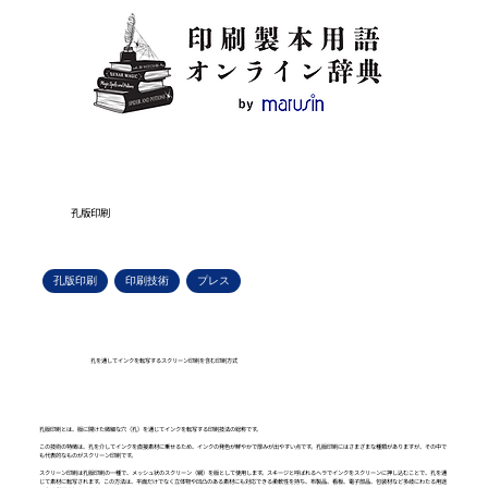
孔版印刷
孔版印刷
印刷技術
プレス
孔を通してインクを転写するスクリーン印刷を含む印刷方式
孔版印刷とは、版に開けた微細な穴（孔）を通じてインクを転写する印刷技法の総称です。
この技術の特徴は、孔を介してインクを直接素材に乗せるため、インクの発色が鮮やかで厚みが出やすい点です。孔版印刷にはさまざまな種類がありますが、その中で
も代表的なものがスクリーン印刷です。
スクリーン印刷は孔版印刷の一種で、メッシュ状のスクリーン（網）を版として使用します。スキージと呼ばれるヘラでインクをスクリーンに押し込むことで、孔を通
じて素材に転写されます。この方法は、平面だけでなく立体物や凹凸のある素材にも対応できる柔軟性を持ち、布製品、看板、電子部品、包装材など多岐にわたる用途