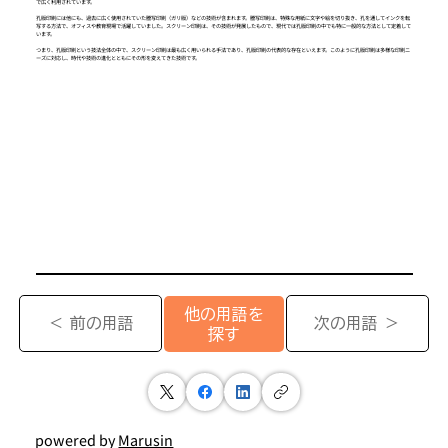
で広く利用されています。
孔版印刷には他にも、過去に広く使用されていた謄写印刷（ガリ版）などの技術が含まれます。謄写印刷は、特殊な用紙に文字や絵を切り抜き、孔を通してインクを転
写する方法で、オフィスや教育現場で活躍していました。スクリーン印刷は、その技術が発展したもので、現代では孔版印刷の中でも特に一般的な方法として定着して
います。
つまり、孔版印刷という技法全体の中で、スクリーン印刷は最も広く用いられる手法であり、孔版印刷の代表的な存在といえます。このように孔版印刷は多様な印刷ニ
ーズに対応し、時代や技術の進化とともにその形を変えてきた技術です。
他の用語を
＜ 前の用語
次の用語 ＞
探す
powered by
Marusin