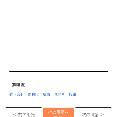
【​関連語】
罫下合せ
面付け
版面
見開き
段組
他の用語を
＜ 前の用語
次の用語 ＞