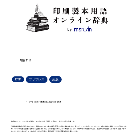
地合わせ
DTP
プリプレス
組版
ページ下部（地側）を基準に揃えて面付けする方法
地合わせとは、ページ物の印刷で、データの下部（地側）を合わせて面付けを行う作業です。
印刷物を効率的に製作するために、複数のページを1枚の用紙に配置する際に使用されます。例えば、チラシやパンフレットでは、1枚の用紙に複数ページを印刷するた
め、ページの位置を正確に合わせる必要があります。これを地合わせによって実現することで、印刷や製本の効率が向上し、仕上がりが精度良くなります。別名「罫下
合わせ（けしたあわせ）」とも呼ばれるこの作業は、製作過程で非常に重要な役割を果たします。