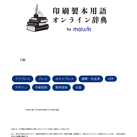
口絵
プリプレス
プレス
ポストプレス
横断・社会系
DTP
デザイン
印刷技術
製本技術
出版
本文前に挿入され内容を視覚的に示す写真や図版
口絵とは、本や雑誌の冒頭部分に挿入されるイラストや写真、図版のことを指します。
主に、本文の内容を引き立てたり、視覚的な興味を引く目的で使用されます。物語や詩集、美術書など、内容に応じたデザインが採用されることが多く、作品の印象を
左右する重要な要素です。