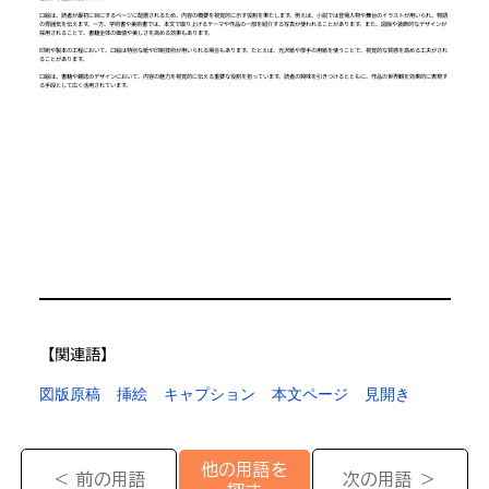
口絵は、読者が最初に目にするページに配置されるため、内容の概要を視覚的に示す役割を果たします。例えば、小説では登場人物や舞台のイラストが用いられ、物語
の雰囲気を伝えます。一方、学術書や美術書では、本文で取り上げるテーマや作品の一部を紹介する写真が使われることがあります。また、図版や装飾的なデザインが
採用されることで、書籍全体の価値や美しさを高める効果もあります。
印刷や製本の工程において、口絵は特別な紙や印刷技術が用いられる場合もあります。たとえば、光沢紙や厚手の用紙を使うことで、視覚的な質感を高める工夫がされ
ることがあります。
口絵は、書籍や雑誌のデザインにおいて、内容の魅力を視覚的に伝える重要な役割を担っています。読者の興味を引きつけるとともに、作品の世界観を効果的に表現す
る手段として広く活用されています。
【​関連語】
図版原稿
挿絵
キャプション
本文ページ
見開き
他の用語を
＜ 前の用語
次の用語 ＞