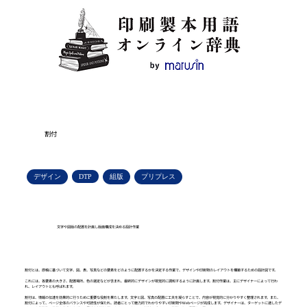
割付
デザイン
DTP
組版
プリプレス
文字や図版の配置を計画し版面構成を決める設計作業
割付とは、原稿に基づいて文字、図、表、写真などの要素をどのように配置するかを決定する作業で、デザインや印刷物のレイアウトを構築するための設計図です。
これには、各要素の大きさ、配置場所、色の選定などが含まれ、最終的にデザインが視覚的に調和するように計画します。割付作業は、主にデザイナーによって行わ
れ、レイアウトとも呼ばれます。
割付は、情報の伝達を効果的に行うために重要な役割を果たします。文字と図、写真の配置に工夫を凝らすことで、内容が視覚的に分かりやすく整理されます。また、
割付によって、ページ全体のバランスや可読性が保たれ、読者にとって魅力的でわかりやすい印刷物やWebページが完成します。デザイナーは、ターゲットに適したデ