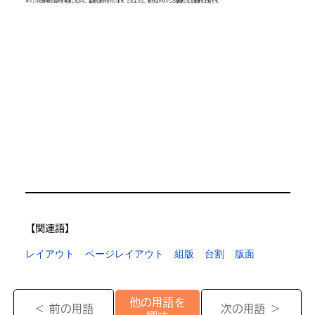
ザインや印刷物の目的を考慮しながら、最適な割付を行います。このように、割付はデザインの基礎となる重要な工程です。
【​関連語】
レイアウト
ページレイアウト
組版
台割
版面
他の用語を
＜ 前の用語
次の用語 ＞