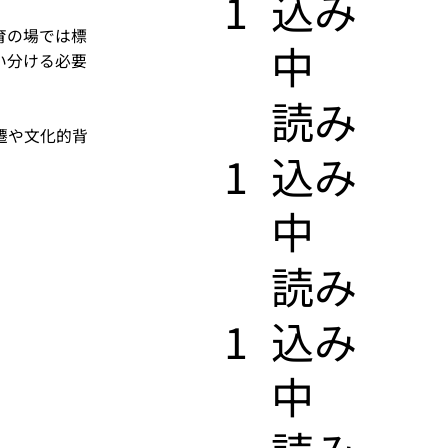
1
込み
育の場では標
中
い分ける必要
​読み
遷や文化的背
1
込み
中
​読み
1
込み
中