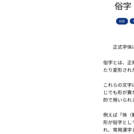
俗字
組版
正式字体
俗字とは、正
たり変形され
これらの文字
じでも形が異
的で用いられ
例えば「体（
形が俗字とし
れ、常用漢字