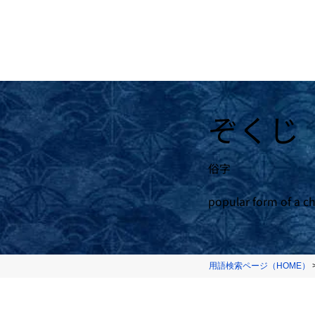
ぞくじ
俗字
popular form of a c
用語検索ページ（HOME）