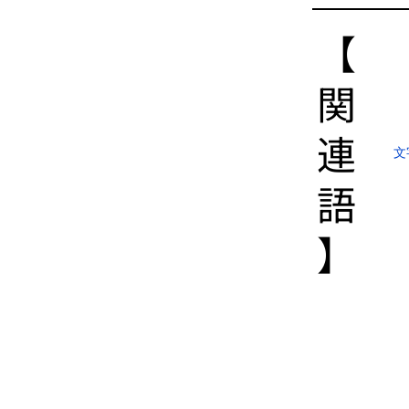
【​
関
連
文
語
】