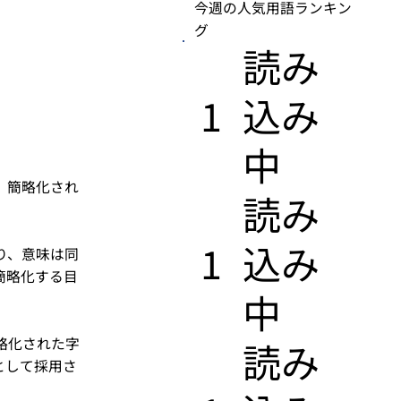
今週の人気用語ランキン
グ
​読み
1
込み
中
、簡略化され
​読み
1
込み
り、意味は同
簡略化する目
中
略化された字
​読み
として採用さ