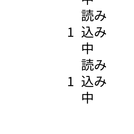
​読み
1
込み
中
​読み
1
込み
中