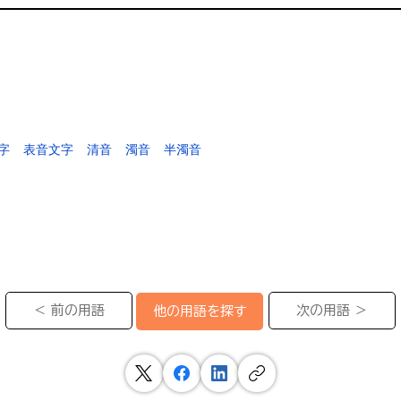
字
表音文字
清音
濁音
半濁音
＜ 前の用語
次の用語 ＞
他の用語を探す