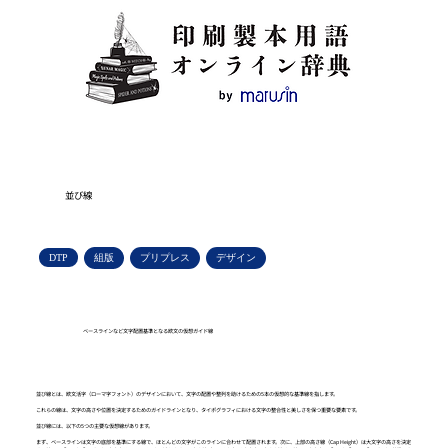
並び線
DTP
組版
プリプレス
デザイン
ベースラインなど文字配置基準となる欧文の仮想ガイド線
並び線とは、欧文活字（ローマ字フォント）のデザインにおいて、文字の配置や整列を助けるための5本の仮想的な基準線を指します。
これらの線は、文字の高さや位置を決定するためのガイドラインとなり、タイポグラフィにおける文字の整合性と美しさを保つ重要な要素です。
並び線には、以下の5つの主要な仮想線があります。
まず、ベースラインは文字の底部を基準にする線で、ほとんどの文字がこのラインに合わせて配置されます。次に、上部の高さ線（Cap Height）は大文字の高さを決定