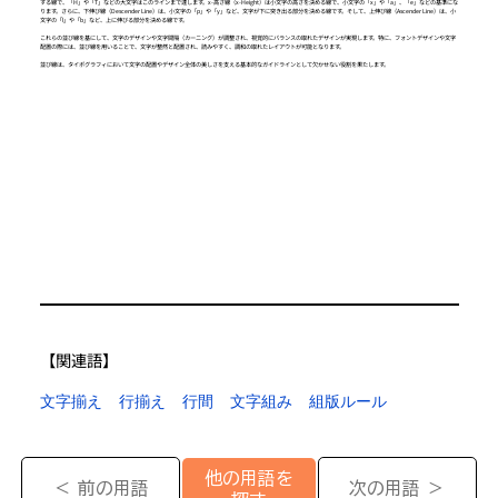
する線で、「H」や「T」などの大文字はこのラインまで達します。x-高さ線（x-Height）は小文字の高さを決める線で、小文字の「x」や「a」、「e」などの基準にな
ります。さらに、下伸び線（Descender Line）は、小文字の「p」や「y」など、文字が下に突き出る部分を決める線です。そして、上伸び線（Ascender Line）は、小
文字の「l」や「b」など、上に伸びる部分を決める線です。
これらの並び線を基にして、文字のデザインや文字間隔（カーニング）が調整され、視覚的にバランスの取れたデザインが実現します。特に、フォントデザインや文字
配置の際には、並び線を用いることで、文字が整然と配置され、読みやすく、調和の取れたレイアウトが可能となります。
並び線は、タイポグラフィにおいて文字の配置やデザイン全体の美しさを支える基本的なガイドラインとして欠かせない役割を果たします。
【​関連語】
文字揃え
行揃え
行間
文字組み
組版ルール
他の用語を
＜ 前の用語
次の用語 ＞