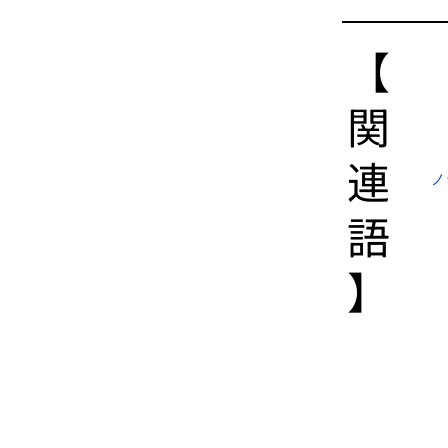
【​
関
連
ノ
語
】