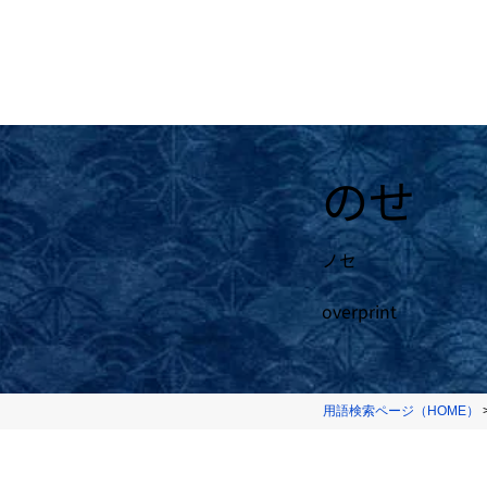
のせ
ノセ
overprint
用語検索ページ（HOME）