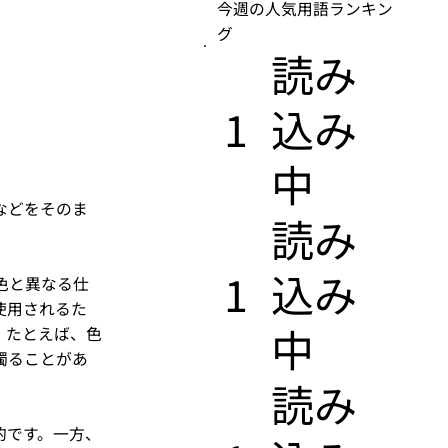
今週の人気用語ランキン
グ
​読み
1
込み
中
などをそのま
​読み
1
込み
色と異なる仕
使用されるた
中
。たとえば、色
濁ることがあ
​読み
的です。一方、