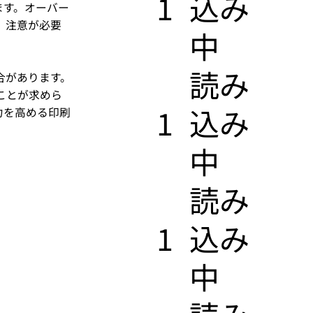
1
込み
ます。オーバー
、注意が必要
中
​読み
合があります。
ことが求めら
1
込み
力を高める印刷
中
​読み
1
込み
中