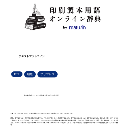
テキストアウトライン
DTP
組版
プリプレス
文字をパス化しフォント非依存で扱うベクトル化処理
テキストアウトラインとは、文字の外形をベクトルデータとして表現するパスのことを指します。
通常、文字はフォントを使用して表示されますが、テキストアウトラインを適用することで、文字そのものがフォント依存ではなくなり、独立したベクトルデータとし
て扱われます。このデータは、フォントがインストールされていない環境でも文字の形状を正確に再現できるため、印刷物やデザイン業界で広く使用されています。例
えば、DTPソフトやグラフィックデザインツールでは、テキストをアウトライン化することで、フォント埋め込みを避けながらデザインの互換性を高めることができま
す。