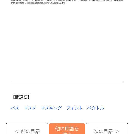
アウトライン化されたテキストは、通常の文字として編集することはできなくなりますが、パスとして形状を編集することが可能です。このプロセスは、デザインや印
刷物の信頼性を確保し、意図通りの結果を得るために欠かせない工程といえます。
【​関連語】
パス
マスク
マスキング
フォント
ベクトル
他の用語を
＜ 前の用語
次の用語 ＞