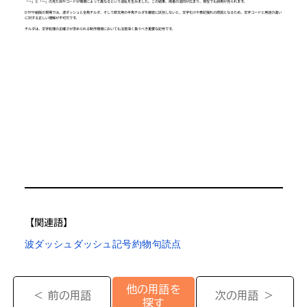
「〜」と「～」の見た目やコードが環境によって異なるという混乱を生みました。この結果、両者の混同が広まり、現在でも誤用が見られます。
DTPや組版の現場では、波ダッシュと全角チルダ、そして欧文用の半角チルダを厳密に区別しないと、文字化けや表記揺れの原因となるため、文字コードと用途の違い
に対する正しい理解が不可欠です。
チルダは、文字処理の正確さが求められる制作環境においても注意深く扱うべき重要な記号です。
【​関連語】
波ダッシュ
ダッシュ
記号
約物
句読点
他の用語を
＜ 前の用語
次の用語 ＞
探す