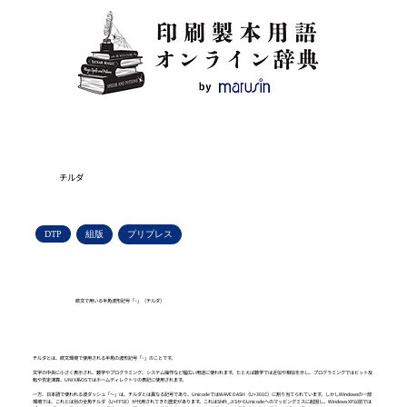
チルダ
DTP
組版
プリプレス
欧文で用いる半角波形記号「~」（チルダ）
チルダとは、欧文環境で使用される半角の波形記号「~」のことです。
文字の中央に小さく表示され、数学やプログラミング、システム操作など幅広い用途に使われます。たとえば数学では近似や相似を示し、プログラミングではビット反
転や否定演算、UNIX系OSではホームディレクトリの表記に使用されます。
一方、日本語で使われる波ダッシュ「〜」は、チルダとは異なる記号であり、UnicodeではWAVE DASH（U+301C）に割り当てられています。しかしWindowsの一部
環境では、これとは別の全角チルダ（U+FF5E）が代用されてきた歴史があります。これはShift_JISからUnicodeへのマッピングミスに起因し、Windows XP以前では