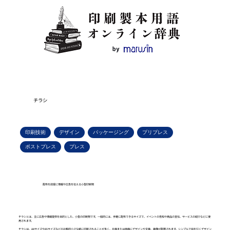
チラシ
印刷技術
デザイン
パッケージング
プリプレス
ポストプレス
プレス
配布を前提に情報や広告を伝える小型印刷物
チラシとは、主に広告や情報提供を目的とした、小型の印刷物です。一般的には、手軽に配布できるサイズで、イベントの告知や商品の宣伝、サービスの紹介などに使
用されます。
チラシは、A4サイズやA5サイズなどの比較的小さな紙に印刷されることが多く、片面または両面にデザインや文章、画像が配置されます。シンプルで目を引くデザイン