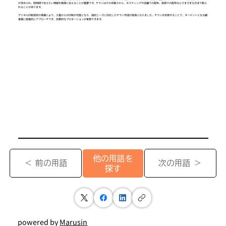
が求められ、短時間で伝えたい情報を簡潔に伝えることが重要です。チラシはその手軽さから、ポスティングや店舗での配布、街頭での配布などさまざまな方法で配ら
れることがあります。
デジタル印刷技術の発展により、少量からの印刷が可能となり、個別ニーズに対応したチラシ作成が容易になりました。チラシを利用することで、ターゲットとなる顧
客層に直接的にアプローチでき、効果的なプロモーションが実現できます。
他の用語を
＜ 前の用語
次の用語 ＞
探す
powered by
Marusin