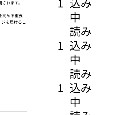
1
込み
用されます。
中
を高める重要
ージを届けるこ
​読み
1
込み
中
​読み
1
込み
中