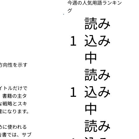
今週の人気用語ランキン
グ
​読み
1
込み
中
方向性を示す
​読み
1
込み
イトルだけで
、書籍の主タ
中
な戦略とスキ
確になります。
​読み
めに使われる
告書では、サブ