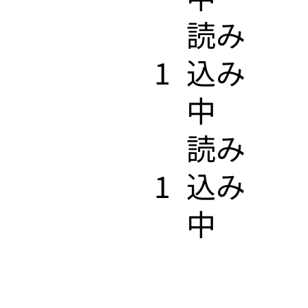
​読み
1
込み
中
​読み
1
込み
中