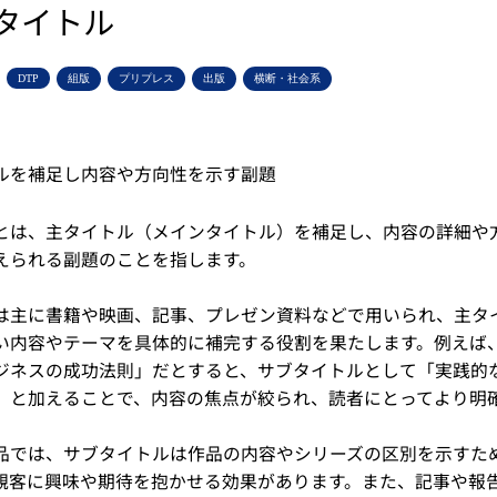
タイトル
DTP
組版
プリプレス
出版
横断・社会系
ルを補足し内容や方向性を示す副題
とは、主タイトル（メインタイトル）を補足し、内容の詳細や
えられる副題のことを指します。
は主に書籍や映画、記事、プレゼン資料などで用いられ、主タ
い内容やテーマを具体的に補完する役割を果たします。例えば
ジネスの成功法則」だとすると、サブタイトルとして「実践的
」と加えることで、内容の焦点が絞られ、読者にとってより明
品では、サブタイトルは作品の内容やシリーズの区別を示すた
観客に興味や期待を抱かせる効果があります。また、記事や報