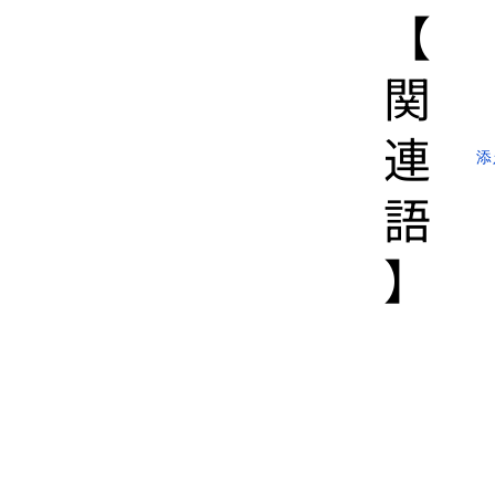
【​
関
連
添
語
】