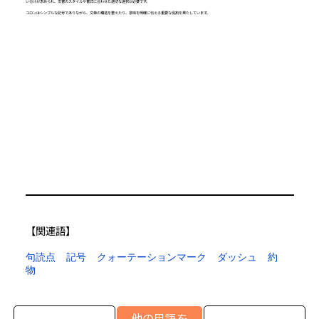
い分けが求められ、文書のスタイルや書式に合わせた適切な選択が必要です。
コロンはシンプルな記号でありながら、文章の構造を整えたり、意味を明確に伝える重要な役割を果たしています。
【​関連語】
句読点
記号
クォーテーションマーク
ダッシュ
約
物