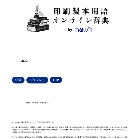
コロン
組版
プリプレス
DTP
区切りや導入を示す約物記号「:」
コロンとは、約物（記号）の一つで「:」の形をした記号です。
主に文章や数字の区切り、時間表記、強調、リストの導入などに使われます。欧文や和文の両方で用いられ、文脈に応じて異なる役割を果たします。例えば、欧文では
「名詞＋コロン」の形でリストや具体的な説明を示す際に使用され、「以下の通り」や「次に示す」といった意味を持ちます。また、時刻を表す際には「12:30」のよ
うに時間と分を区切るためにも使われます。
デザインやDTPの分野においては、文字間隔や配置においてコロンが与える視覚的なバランスも重要です。特に組版作業では、全角コロン「：」と半角コロン「:」の使