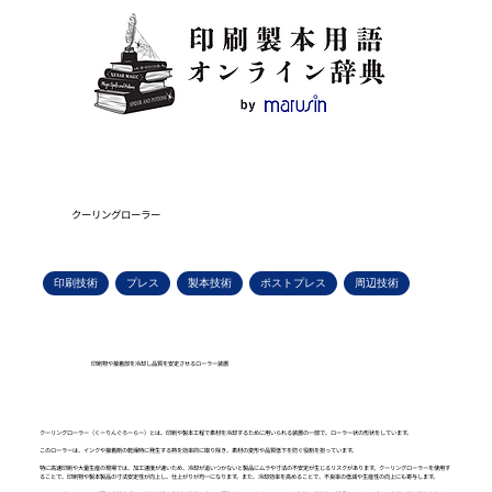
クーリングローラー
印刷技術
プレス
製本技術
ポストプレス
周辺技術
印刷物や接着部を冷却し品質を安定させるローラー装置
クーリングローラー（くーりんぐろーらー）とは、印刷や製本工程で素材を冷却するために用いられる装置の一部で、ローラー状の形状をしています。
このローラーは、インクや接着剤の乾燥時に発生する熱を効率的に取り除き、素材の変形や品質低下を防ぐ役割を担っています。
特に高速印刷や大量生産の現場では、加工速度が速いため、冷却が追いつかないと製品にムラや寸法の不安定が生じるリスクがあります。クーリングローラーを使用す
ることで、印刷物や製本製品の寸法安定性が向上し、仕上がりが均一になります。また、冷却効率を高めることで、不良率の低減や生産性の向上にも寄与します。