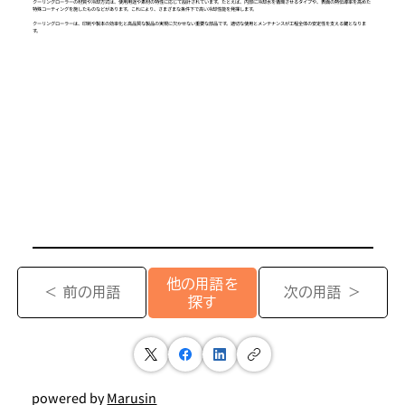
クーリングローラーの材質や冷却方式は、使用用途や素材の特性に応じて設計されています。たとえば、内部に冷却水を循環させるタイプや、表面の熱伝導率を高めた
特殊コーティングを施したものなどがあります。これにより、さまざまな条件下で高い冷却性能を発揮します。
クーリングローラーは、印刷や製本の効率化と高品質な製品の実現に欠かせない重要な部品です。適切な使用とメンテナンスが工程全体の安定性を支える鍵となりま
す。
他の用語を
＜ 前の用語
次の用語 ＞
探す
powered by
Marusin