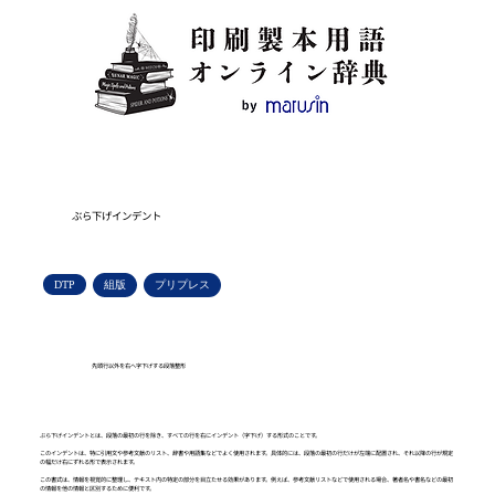
ぶら下げインデント
DTP
組版
プリプレス
先頭行以外を右へ字下げする段落整形
ぶら下げインデントとは、段落の最初の行を除き、すべての行を右にインデント（字下げ）する形式のことです。
このインデントは、特に引用文や参考文献のリスト、辞書や用語集などでよく使用されます。具体的には、段落の最初の行だけが左端に配置され、それ以降の行が規定
の幅だけ右にずれる形で表示されます。
この書式は、情報を視覚的に整理し、テキスト内の特定の部分を目立たせる効果があります。例えば、参考文献リストなどで使用される場合、著者名や書名などの最初
の情報を他の情報と区別するために便利です。