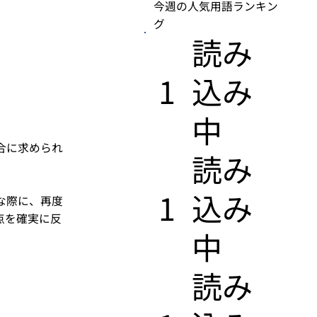
今週の人気用語ランキン
グ
​読み
1
込み
中
合に求められ
​読み
1
込み
な際に、再度
点を確実に反
中
​読み