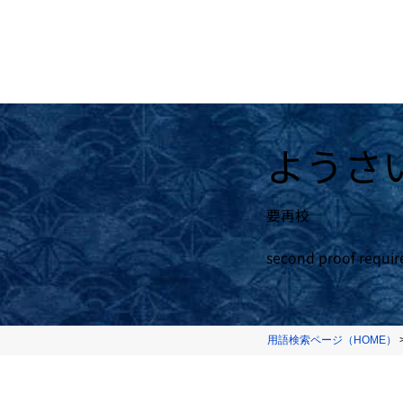
ようさ
要再校
second proof requir
用語検索ページ（HOME）