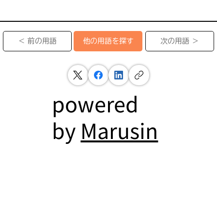
＜ 前の用語
次の用語 ＞
他の用語を探す
powered
by
Marusin