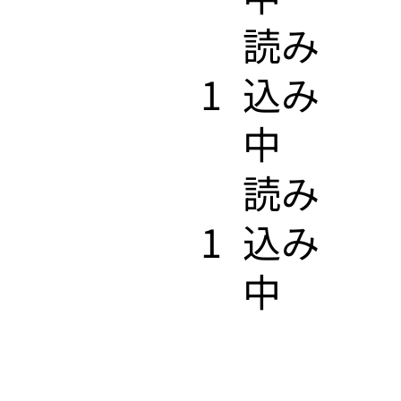
​読み
1
込み
中
​読み
1
込み
中