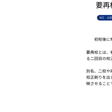
要再
校正・品質
初校後に
要再校とは、
る二回目の校
別名、二校や
校正刷りを出
映させること