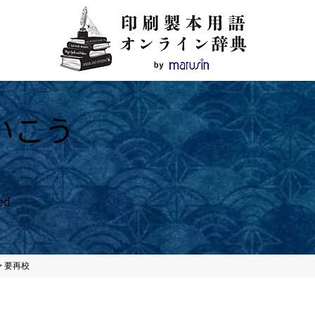
いこう
ed
>
要再校