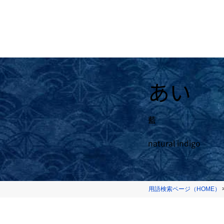
あい
藍
natural indigo
用語検索ページ（HOME）