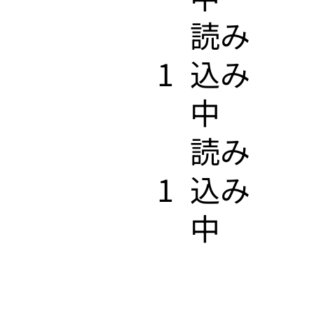
​読み
1
込み
中
​読み
1
込み
中