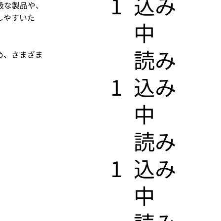
1
込み
級な製品や、
しやすいた
中
​読み
め、さまざま
1
込み
中
​読み
1
込み
中