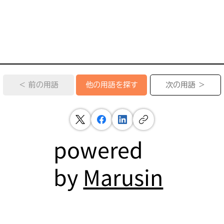
＜ 前の用語
次の用語 ＞
他の用語を探す
powered
by
Marusin