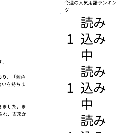
今週の人気用語ランキン
グ
​読み
1
込み
中
す。
​読み
おり、「藍色」
1
込み
合いを持ちま
中
きました。ま
され、古来か
​読み