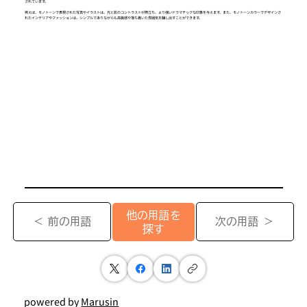
されています。
例えば、モノトーンで表現された写真やイラストは、光と影のコントラストが際立ち、より強いドラマチックな印象を与えます。また、モノトーンカラーでデザインさ
れたインテリアやファッションは、シンプルでありながらも高級感や落ち着いた雰囲気を醸し出すことができます。
他の用語を
＜ 前の用語
次の用語 ＞
探す
powered by
Marusin