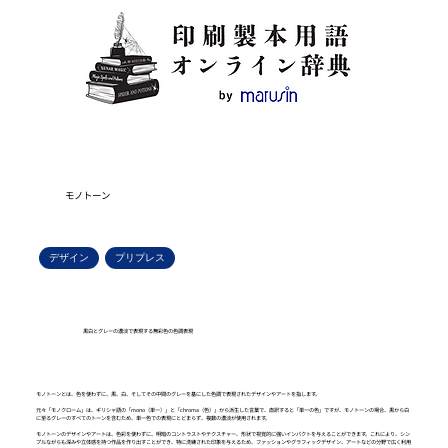
モノトーン
デザイン
プリプレス
黒白とグレーの濃淡で表現する無彩色の色調表現
モノトーンとは、色を使わずに、黒、白、そしてその中間のグレーを基にした色調で表現されたデザインやアートを指します。
元々「モノクローム」は、ギリシャ語の「mono（単一）」と「chroma（色）」から派生した言葉で、直訳すると「単一の色」ですが、モノトーンの場合、黒から白
に至るグレーのすべてのトーンを含むため、単一色での表現にとどまらず、複数の濃淡が使用されます。
モノトーンのデザインやアートは、色彩を使わずに、明暗のコントラストやテクスチャー、形状で視覚的に強いインパクトを与えることができます。これにより、シン
プルながらも深みや立体感を持つ作品を作り出すことができ、特に洗練された印象を与えるため、ファッションやグラフィックデザイン、アートなどの分野で広く利用