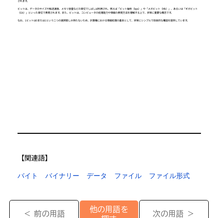
されます。
ビットは、データのサイズや転送速度、メモリ容量などの単位でしばしば利用され、例えば「ビット毎秒（bps）」や「メガビット（Mb）」、あるいは「ギガビット
（Gb）」といった単位で表現されます。また、ビットは、コンピュータの処理能力や情報の表現方法を理解する上で、非常に重要な概念です。
なお、1ビットは0または1という二つの選択肢しか持たないため、計算機における情報処理の基本として、非常にシンプルで効率的な構造を提供しています。
【​関連語】
バイト
バイナリー
データ
ファイル
ファイル形式
他の用語を
＜ 前の用語
次の用語 ＞