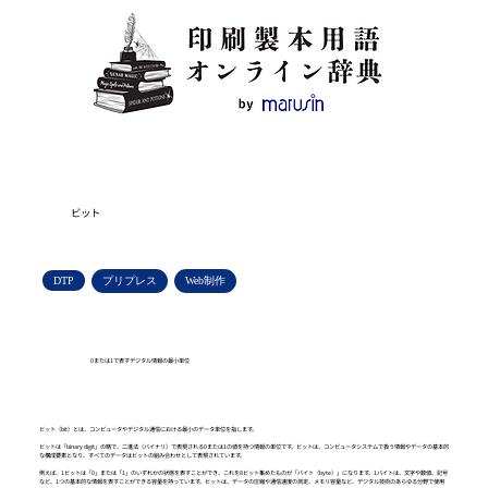
ビット
DTP
プリプレス
Web制作
0または1で表すデジタル情報の最小単位
ビット（bit）とは、コンピュータやデジタル通信における最小のデータ単位を指します。
ビットは「binary digit」の略で、二進法（バイナリ）で表現される0または1の値を持つ情報の単位です。ビットは、コンピュータシステムで扱う情報やデータの基本的
な構成要素となり、すべてのデータはビットの組み合わせとして表現されています。
例えば、1ビットは「0」または「1」のいずれかの状態を表すことができ、これを8ビット集めたものが「バイト（byte）」になります。1バイトは、文字や数値、記号
など、1つの基本的な情報を表すことができる容量を持っています。ビットは、データの圧縮や通信速度の測定、メモリ容量など、デジタル技術のあらゆる分野で使用