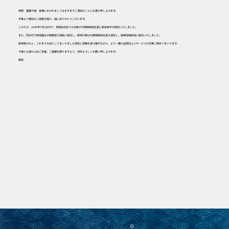
拝啓 盛夏の候、皆様におかれましてはますますご清栄のこととお喜び申し上げます。
平素より格別のご高配を賜り、誠にありがとうございます。
このたび、2026年7月1日付で、有限会社折りの丸新の代表取締役社長に新垣幸平が就任いたしました。
また、同日付で新垣龍太が取締役工場長に就任し、新垣行章は代表取締役社長を退任し、取締役相談役に就任いたしました。
新体制のもと、これまで大切にしてまいりました技術と信頼を受け継ぎながら、より一層の品質向上とサービスの充実に努めてまいります。
今後とも変わらぬご支援、ご愛顧を賜りますよう、何卒よろしくお願い申し上げます。
敬具