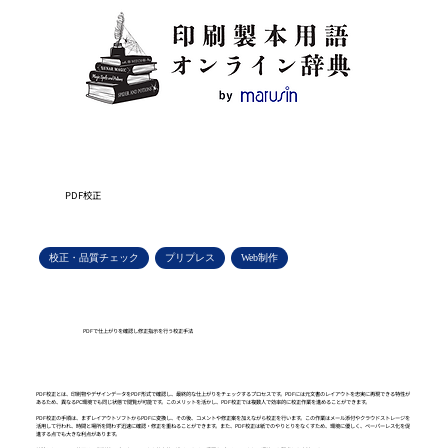
PDF校正
校正・品質チェック
プリプレス
Web制作
PDFで仕上がりを確認し修正指示を行う校正手法
PDF校正とは、印刷物やデザインデータをPDF形式で確認し、最終的な仕上がりをチェックするプロセスです。PDFには元文書のレイアウトを忠実に再現できる特性が
あるため、異なるPC環境でも同じ状態で閲覧が可能です。このメリットを活かし、PDF校正では複数人で効率的に校正作業を進めることができます。
PDF校正の手順は、まずレイアウトソフトからPDFに変換し、その後、コメントや修正案を加えながら校正を行います。この作業はメール添付やクラウドストレージを
活用して行われ、時間と場所を問わず迅速に確認・修正を重ねることができます。また、PDF校正は紙でのやりとりをなくすため、環境に優しく、ペーパーレス化を促
進する点でも大きな利点があります。