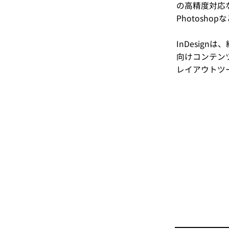
の高精度対応な
Photosh
InDesig
向けコンテン
レイアウトツ