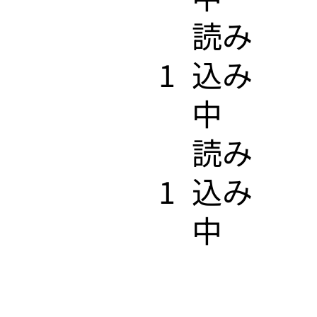
​読み
1
込み
中
​読み
1
込み
中