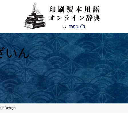
ざいん
>
InDesign