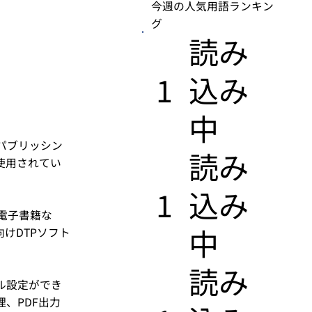
今週の人気用語ランキン
グ
​読み
1
込み
中
ップパブリッシン
​読み
使用されてい
1
込み
電子書籍な
中
けDTPソフト
​読み
ル設定ができ
、PDF出力