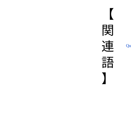
【​
関
連
Qu
語
】