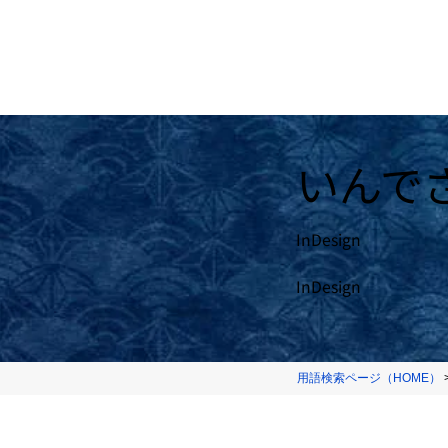
いんで
InDesign
InDesign
用語検索ページ（HOME）