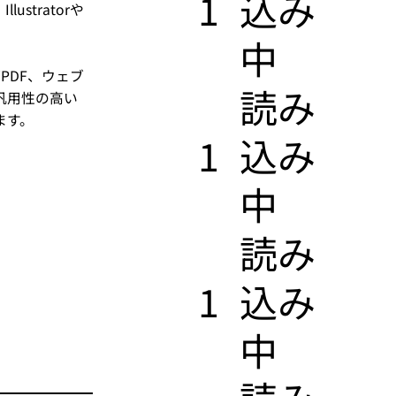
1
込み
tratorや
中
PDF、ウェブ
​読み
汎用性の高い
ます。
1
込み
中
​読み
1
込み
中