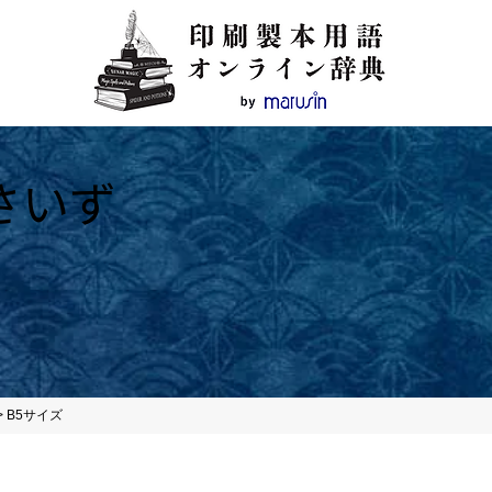
さいず
>
B5サイズ