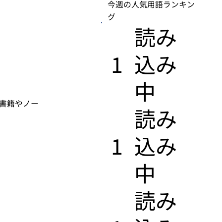
今週の人気用語ランキン
グ
​読み
1
込み
中
。書籍やノー
​読み
1
込み
中
​読み