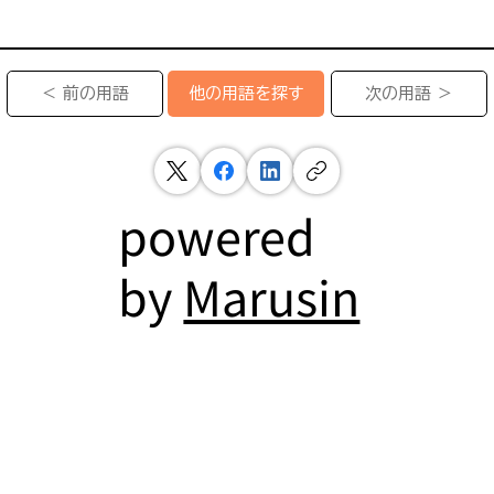
＜ 前の用語
次の用語 ＞
他の用語を探す
powered
by
Marusin