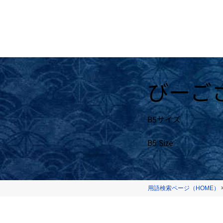
びーご
B5サイズ
B5 Size
用語検索ページ（HOME）