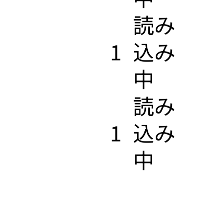
​読み
1
込み
中
​読み
1
込み
中