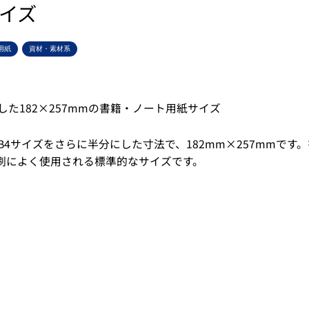
サイズ
用紙
資材・素材系
した182×257mmの書籍・ノート用紙サイズ
B4サイズをさらに半分にした寸法で、182mm×257mmです
刷によく使用される標準的なサイズです。